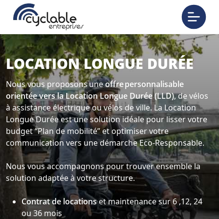
LOCATION LONGUE DURÉE
Nous vous proposons une
offre personnalisable
orientée vers la Location Longue Durée (LLD)
, de vélos
à assistance électrique ou vélos de ville. La Location
Longue Durée est une solution idéale pour lisser votre
budget “Plan de mobilité” et optimiser votre
communication vers une démarche Eco-Responsable.
Nous vous accompagnons pour trouver ensemble la
solution adaptée à votre structure.
Contrat de locations
et maintenance sur 6 ,12, 24
ou 36 mois