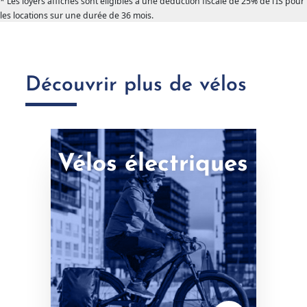
* Les loyers affichés sont éligibles à une déduction fiscale de 25% de l’IS pour
arrow_forward
Valider la configuration
les locations sur une durée de 36 mois.
Découvrir plus de vélos
Vélos électriques