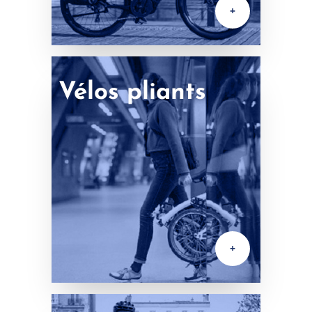
+
Vélos pliants
+