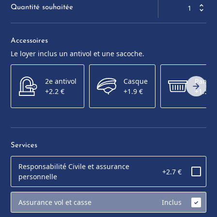
Quantité souhaitée
Accessoires
Le loyer inclus un antivol et une sacoche.
2e antivol
Casque
Panier
arrow_forward
+2.2 €
+1.9 €
+1.5 €
Services
Responsabilité Civile et assurance
+2.7 €
personnelle
Assurance vol et casse
Inclus