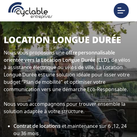
LOCATION LONGUE DURÉE
Nous vous proposons une
offre personnalisable
orientée vers la Location Longue Durée (LLD)
, de vélos
à assistance électrique ou vélos de ville. La Location
Longue Durée est une solution idéale pour lisser votre
budget “Plan de mobilité” et optimiser votre
communication vers une démarche Eco-Responsable.
Nous vous accompagnons pour trouver ensemble la
solution adaptée à votre structure.
Contrat de locations
et maintenance sur 6 ,12, 24
ou 36 mois