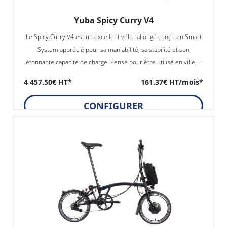
Yuba Spicy Curry V4
Le Spicy Curry V4 est un excellent vélo rallongé conçu en Smart
System apprécié pour sa maniabilité, sa stabilité et son
étonnante capacité de charge. Pensé pour être utilisé en ville, il
facilite les déplacements au quotidien sur tous types de
4 457.50€ HT*
161.37€ HT/mois*
parcours, même vallonnés, notamment grâce à son centre de
gravité bas. Capacité de charge max. : 200 kg
CONFIGURER